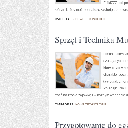
Elfiki777 stoi p
którym każdy może odnaleźć zachętę do powrot
CATEGORIES:
NOWE TECHNOLOGIE
Sprzęt i Technika M
Limith to lifes
szukających emo
którym rytmy sp
charakter bez n
łatwo, jak chło
Polecajki. Na L
trafić na krótką zajawkę i w każdym wariancie 
CATEGORIES:
NOWE TECHNOLOGIE
Przygotowanie do e