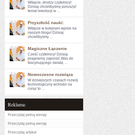
Witajcie, drodzy⁤ czytelnicy!
Dzisiaj ​chcielibyśmy poruszyć
temat rewolucji w ...
Przyszłość nauki:
Witajcie w kolejnym wpisie na
naszym‍ blogu! Dzisiaj
chcielibyśmy ...
Magiczne Łączenie
Cześć ​czytelnicy! Dzisiaj
pragniemy zaprosić Was do
fascynującego świata, ...
Nowoczesne rozwiąza
W dzisiejszych czasach rozwój
technologiczny wchodzi na
coraz to ...
Reklama:
Przeczytaj pełną wersję
Przeczytaj pełną wersję
Przeczytaj artykuł