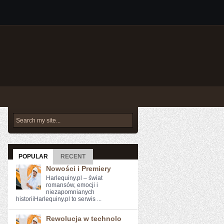
POPULAR
RECENT
Nowości i Premiery
Harlequiny.pl – świat
romansów, emocji i
niezapomnianych
historiiHarlequiny.pl to serwis ...
Rewolucja w technolo