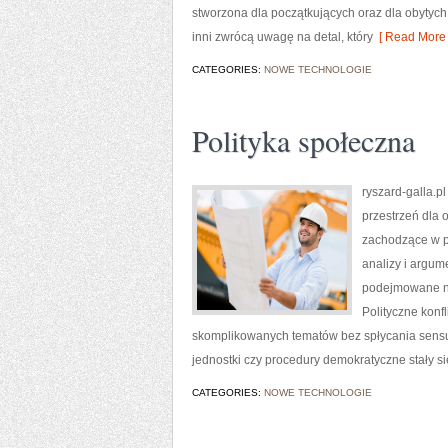
stworzona dla początkujących oraz dla obytych 
inni zwrócą uwagę na detal, który
[ Read More 
CATEGORIES:
NOWE TECHNOLOGIE
Polityka społeczna
ryszard-galla.pl
przestrzeń dla 
zachodzące w p
analizy i argum
podejmowane na 
Polityczne konf
skomplikowanych tematów bez spłycania sensu. 
jednostki czy procedury demokratyczne stały si
CATEGORIES:
NOWE TECHNOLOGIE