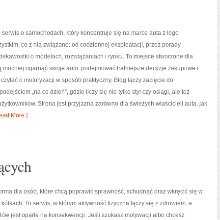
o serwis o samochodach, który koncentruje się na marce auta z logo
zystkim, co z nią związane: od codziennej eksploatacji, przez porady
ciekawostki o modelach, rozwiązaniach i rynku. To miejsce stworzone dla
ą mocniej ogarnąć swoje auto, podejmować trafniejsze decyzje zakupowe i
czytać o motoryzacji w sposób praktyczny. Blog łączy zacięcie do
ejściem „na co dzień”, gdzie liczy się nie tylko styl czy osiągi, ale też
użytkowników. Strona jest przyjazna zarówno dla świeżych właścicieli auta, jak
ead More ]
jących
tforma dla osób, które chcą poprawić sprawność, schudnąć oraz wkręcić się w
kółkach. To serwis, w którym aktywność fizyczna łączy się z zdrowiem, a
lów jest oparte na konsekwencji. Jeśli szukasz motywacji albo chcesz