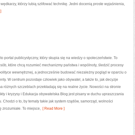
wędkarzy, którzy lubią szlifować technikę. Jedni docenią proste wyjaśnienia,
]
 to portal publicystyczny, który skupia się na wiedzy o społeczeństwie. To
osób, które chcą rozumieć mechanizmy państwa i wspólnoty, śledzić procesy
olityce wewnętrznej, a jednocześnie budować niezależny pogląd w oparciu o
enty. W centrum pozostaje człowiek jako obywatel, a także to, jak decyzje
różnych szczeblach przekładają się na realne życie. Nowości na stronie
likty i kryzysy i Edukacja obywatelska Blog jest pisany w duchu upraszczania
Chodzi o to, by tematy takie jak system rządów, samorząd, wolności
ę zrozumiałe. To miejsce,
[ Read More ]