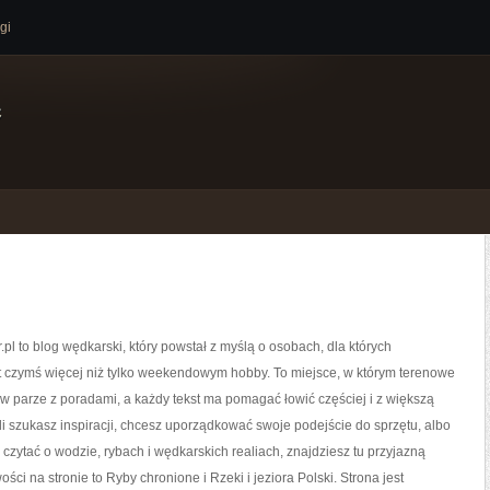
gi
e
.pl to blog wędkarski, który powstał z myślą o osobach, dla których
t czymś więcej niż tylko weekendowym hobby. To miejsce, w którym terenowe
w parze z poradami, a każdy tekst ma pomagać łowić częściej i z większą
śli szukasz inspiracji, chcesz uporządkować swoje podejście do sprzętu, albo
z czytać o wodzie, rybach i wędkarskich realiach, znajdziesz tu przyjazną
ści na stronie to Ryby chronione i Rzeki i jeziora Polski. Strona jest