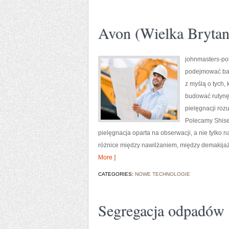
Avon (Wielka Bryta
johnmasters-pol
podejmować bar
z myślą o tych, 
budować rutynę
pielęgnacji roz
Polecamy Shise
pielęgnacja oparta na obserwacji, a nie tylko
różnice między nawilżaniem, między demakijaż
More ]
CATEGORIES:
NOWE TECHNOLOGIE
Segregacja odpadów