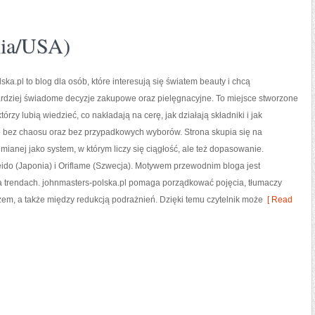
nia/USA)
ska.pl to blog dla osób, które interesują się światem beauty i chcą
dziej świadome decyzje zakupowe oraz pielęgnacyjne. To miejsce stworzone
którzy lubią wiedzieć, co nakładają na cerę, jak działają składniki i jak
 bez chaosu oraz bez przypadkowych wyborów. Strona skupia się na
umianej jako system, w którym liczy się ciągłość, ale też dopasowanie.
ido (Japonia) i Oriflame (Szwecja). Motywem przewodnim bloga jest
 na trendach. johnmasters-polska.pl pomaga porządkować pojęcia, tłumaczy
em, a także między redukcją podrażnień. Dzięki temu czytelnik może
[ Read