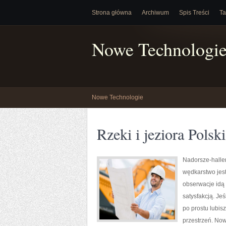
Strona główna
Archiwum
Spis Treści
Ta
Nowe Technologi
Nowe Technologie
Rzeki i jeziora Polski
Nadorsze-haller
wędkarstwo jes
obserwacje idą 
satysfakcją. Je
po prostu lubis
przestrzeń. Nowo