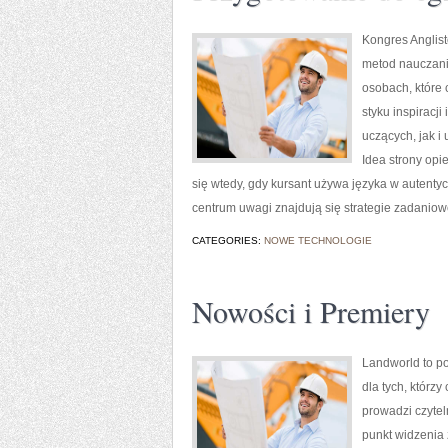
Kongres Anglist
metod nauczania
osobach, które 
styku inspiracj
uczących, jak i
Idea strony opi
się wtedy, gdy kursant używa języka w autenty
centrum uwagi znajdują się strategie zadaniow
CATEGORIES:
NOWE TECHNOLOGIE
Nowości i Premiery
Landworld to po
dla tych, którz
prowadzi czyte
punkt widzenia 