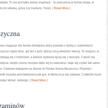
raktyka. To nie jest tylko pokaz inspiracji – to pracownia w formie bloga, w
u do ołówka, pióra czy markera. Treści
[ Read More ]
uzyczna
tylowy magazyn dla fanów dźwięków, który powstał z myślą o czytelnikach
cji po całym dniu, ale też o tych, którzy chcą wiedzieć więcej. To miejsce, w
otykają się z historiami, a świeże wydania łączą się z ikonami. Całość ma
adęcia, dzięki czemu muzyka staje się tu naturalna i daje się czytać tak samo
nie. Ciekawe kategorie na stronie to Polska Scena Muzyczna i Playlisty i
imith muzyka jest traktowana jak gra, w której liczy się zabawa. Czytelnik może
dostać klimat. Jednego
[ Read More ]
gzaminów