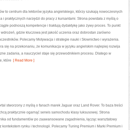
ów to centrum dla lektorów języka angielskiego, którzy szukają nowoczesnych
 i praktycznych narzędzi do pracy z kursantami. Strona powstała z myślą o
ciągle podnoszą kompetencje i traktują dydaktykę jako żywy proces. To punkt
i i wdrożeń, gdzie kluczowa jest jakość uczenia oraz dobrostan zarówno
 uczestników. Polecamy Motywacja i strategie nauki i Słownictwo i wyrażenia.
era się na przekonaniu, że komunikacja w języku angielskim najlepiej rozwija
czne zadania, a nauczyciel staje się przewodnikiem procesu. Dlatego w
e, które
[ Read More ]
rtal stworzony z myślą o fanach marek Jaguar oraz Land Rover. To baza treści
y chcą praktycznie ogarnąć serwis samochodu klasy luksusowej. Strona
lnika od fundamentów po zaawansowane zagadnienia, łącząc warsztatowy
z kontekstem rynku i technologii. Polecamy Tuning Premium i Marki Premium i