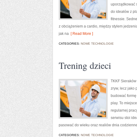
uporządkować s
do ideałów z pla
fitnessie. Sedn
z obciążeniem a cardio, między stylem jedzeni
jak na
[ Read More ]
CATEGORIES:
NOWE TECHNOLOGIE
Trening dzieci
TKKF Sieraków t
zryw, lecz jako
budować formę k
play. To miejsce
regularnej prac
serwisu stoi ide
pasować do wieku oraz realiów dnia codzienn
CATEGORIES:
NOWE TECHNOLOGIE