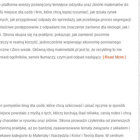
o platforma wiedzy poświęcony tematyce odzysku oraz zbiórki materiałów do
o miejsce dla osób i firm, które chcą lepiej rozumieć, jak działa rynek
nych, jak przygotować odpady do sprzedaży, jak przebiega proces segregacji
właściwe postępowanie z odpadami ma znaczenie zarówno dla ekologii, jak i
i. Strona skupia się na praktyce: pokazuje, jak zamienić pozornie
zeczy w realną korzyść, jednocześnie wspierając ekonomię ponownego
zne i Zero waste. Główną ideą makmetalik.pl jest to, że recykling to nie
amiast ogólników, serwis tłumaczy, czym jest odpad nadający
[ Read More ]
łen pomysłów blog dla osób, które chcą szkicować i pisać ręcznie w sposób
iejsce powstało z myślą o tych, którzy kochają ślad ołówka, cenią notes i chcą
charakter w rysunku oraz piśmie. Strona prowadzi czytelnika od pierwszych
dzienną praktykę, aż po bardziej zaawansowane tematy związane z układem i
Ciekawe kategorie to Materiały i Narzędzia i Kolor i Teoria Barw. W centrum