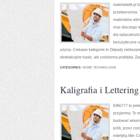
makmetalik.pl t
przetworzenia. T
materiałów wtór
oraz dlaczego 
dla opłacalnośc
bezużyteczne r
użycia. Ciekawe kategorie to Odpady niebezpiec
abstrakcyjne hasło, ale codzienna praktyka. Z
CATEGORIES:
NOWE TECHNOLOGIE
Kaligrafia i Lettering
Elfiki777 to pe
przyjemny. To m
budować własny 
prób, przez co
estetyką liter. 