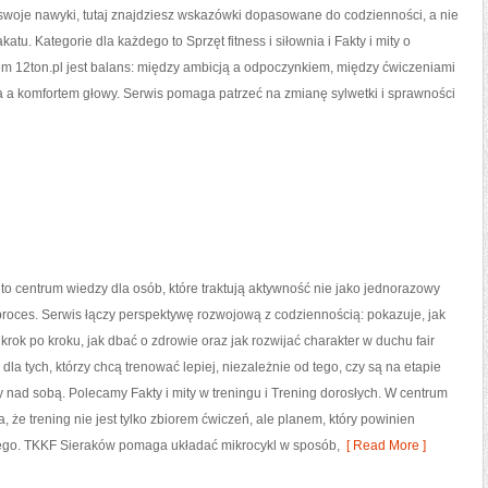
woje nawyki, tutaj znajdziesz wskazówki dopasowane do codzienności, a nie
katu. Kategorie dla każdego to Sprzęt fitness i siłownia i Fakty i mity o
em 12ton.pl jest balans: między ambicją a odpoczynkiem, między ćwiczeniami
a a komfortem głowy. Serwis pomaga patrzeć na zmianę sylwetki i sprawności
o centrum wiedzy dla osób, które traktują aktywność nie jako jednorazowy
 proces. Serwis łączy perspektywę rozwojową z codziennością: pokazuje, jak
rok po kroku, jak dbać o zdrowie oraz jak rozwijać charakter w duchu fair
 dla tych, którzy chcą trenować lepiej, niezależnie od tego, czy są na etapie
y nad sobą. Polecamy Fakty i mity w treningu i Trening dorosłych. W centrum
a, że trening nie jest tylko zbiorem ćwiczeń, ale planem, który powinien
ego. TKKF Sieraków pomaga układać mikrocykl w sposób,
[ Read More ]