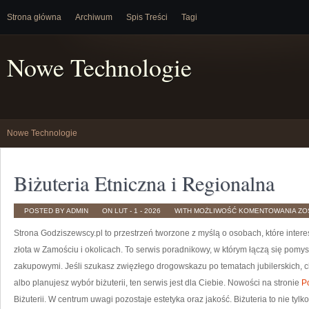
Strona główna
Archiwum
Spis Treści
Tagi
Nowe Technologie
Nowe Technologie
Biżuteria Etniczna i Regionalna
BI
POSTED BY ADMIN
ON LUT - 1 - 2026
WITH
MOŻLIWOŚĆ KOMENTOWANIA
ZO
ET
I
Strona Godziszewscy.pl to przestrzeń tworzone z myślą o osobach, które interes
RE
złota w Zamościu i okolicach. To serwis poradnikowy, w którym łączą się pomy
zakupowymi. Jeśli szukasz zwięzłego drogowskazu po tematach jubilerskich, c
albo planujesz wybór biżuterii, ten serwis jest dla Ciebie. Nowości na stronie
P
Biżuterii. W centrum uwagi pozostaje estetyka oraz jakość. Biżuteria to nie tyl