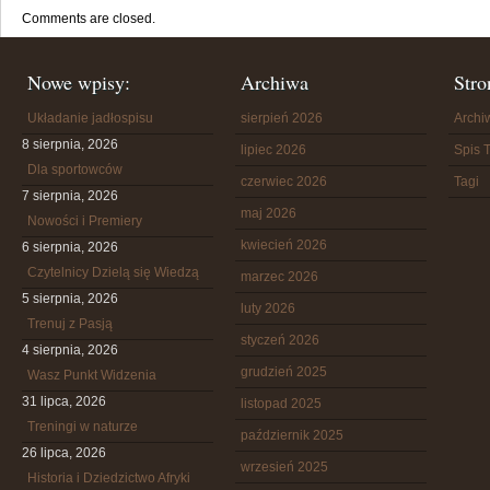
Comments are closed.
Nowe wpisy:
Archiwa
Stro
Układanie jadłospisu
sierpień 2026
Arch
8 sierpnia, 2026
lipiec 2026
Spis T
Dla sportowców
czerwiec 2026
Tagi
7 sierpnia, 2026
maj 2026
Nowości i Premiery
kwiecień 2026
6 sierpnia, 2026
Czytelnicy Dzielą się Wiedzą
marzec 2026
5 sierpnia, 2026
luty 2026
Trenuj z Pasją
styczeń 2026
4 sierpnia, 2026
grudzień 2025
Wasz Punkt Widzenia
31 lipca, 2026
listopad 2025
Treningi w naturze
październik 2025
26 lipca, 2026
wrzesień 2025
Historia i Dziedzictwo Afryki