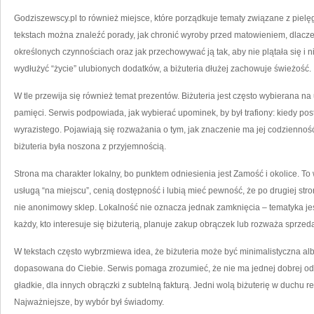
Godziszewscy.pl to również miejsce, które porządkuje tematy związane z pielęg
tekstach można znaleźć porady, jak chronić wyroby przed matowieniem, dlacz
określonych czynnościach oraz jak przechowywać ją tak, aby nie plątała się i n
wydłużyć “życie” ulubionych dodatków, a biżuteria dłużej zachowuje świeżość.
W tle przewija się również temat prezentów. Biżuteria jest często wybierana na 
pamięci. Serwis podpowiada, jak wybierać upominek, by był trafiony: kiedy post
wyrazistego. Pojawiają się rozważania o tym, jak znaczenie ma jej codzienność
biżuteria była noszona z przyjemnością.
Strona ma charakter lokalny, bo punktem odniesienia jest Zamość i okolice. To 
usługą “na miejscu”, cenią dostępność i lubią mieć pewność, że po drugiej stron
nie anonimowy sklep. Lokalność nie oznacza jednak zamknięcia – tematyka jest 
każdy, kto interesuje się biżuterią, planuje zakup obrączek lub rozważa sprze
W tekstach często wybrzmiewa idea, że biżuteria może być minimalistyczna al
dopasowana do Ciebie. Serwis pomaga zrozumieć, że nie ma jednej dobrej odp
gładkie, dla innych obrączki z subtelną fakturą. Jedni wolą biżuterię w duchu re
Najważniejsze, by wybór był świadomy.