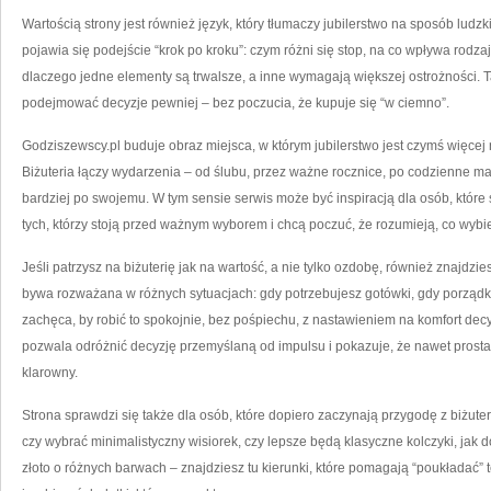
Wartością strony jest również język, który tłumaczy jubilerstwo na sposób ludz
pojawia się podejście “krok po kroku”: czym różni się stop, na co wpływa rodz
dlaczego jedne elementy są trwalsze, a inne wymagają większej ostrożności.
podejmować decyzje pewniej – bez poczucia, że kupuje się “w ciemno”.
Godziszewscy.pl buduje obraz miejsca, w którym jubilerstwo jest czymś więcej 
Biżuteria łączy wydarzenia – od ślubu, przez ważne rocznice, po codzienne ma
bardziej po swojemu. W tym sensie serwis może być inspiracją dla osób, które 
tych, którzy stoją przed ważnym wyborem i chcą poczuć, że rozumieją, co wybie
Jeśli patrzysz na biżuterię jak na wartość, a nie tylko ozdobę, również znajdzie
bywa rozważana w różnych sytuacjach: gdy potrzebujesz gotówki, gdy porządk
zachęca, by robić to spokojnie, bez pośpiechu, z nastawieniem na komfort decy
pozwala odróżnić decyzję przemyślaną od impulsu i pokazuje, że nawet pros
klarowny.
Strona sprawdzi się także dla osób, które dopiero zaczynają przygodę z biżuter
czy wybrać minimalistyczny wisiorek, czy lepsze będą klasyczne kolczyki, jak 
złoto o różnych barwach – znajdziesz tu kierunki, które pomagają “poukładać” 