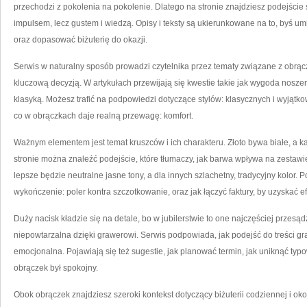
przechodzi z pokolenia na pokolenie. Dlatego na stronie znajdziesz podejści
impulsem, lecz gustem i wiedzą. Opisy i teksty są ukierunkowane na to, byś u
oraz dopasować biżuterię do okazji.
Serwis w naturalny sposób prowadzi czytelnika przez tematy związane z obrącz
kluczową decyzją. W artykułach przewijają się kwestie takie jak wygoda nosze
klasyką. Możesz trafić na podpowiedzi dotyczące stylów: klasycznych i wyjątk
co w obrączkach daje realną przewagę: komfort.
Ważnym elementem jest temat kruszców i ich charakteru. Złoto bywa białe, a 
stronie można znaleźć podejście, które tłumaczy, jak barwa wpływa na zestawi
lepsze będzie neutralne jasne tony, a dla innych szlachetny, tradycyjny kolor. P
wykończenie: poler kontra szczotkowanie, oraz jak łączyć faktury, by uzyskać ef
Duży nacisk kładzie się na detale, bo w jubilerstwie to one najczęściej przesą
niepowtarzalna dzięki grawerowi. Serwis podpowiada, jak podejść do treści gr
emocjonalna. Pojawiają się też sugestie, jak planować termin, jak uniknąć typ
obrączek był spokojny.
Obok obrączek znajdziesz szeroki kontekst dotyczący biżuterii codziennej i oko