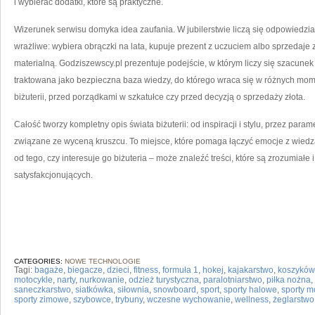
i wybierać dodatki, które są praktyczne.
Wizerunek serwisu domyka idea zaufania. W jubilerstwie liczą się odpowiedzia
wrażliwe: wybiera obrączki na lata, kupuje prezent z uczuciem albo sprzedaje zł
materialną. Godziszewscy.pl prezentuje podejście, w którym liczy się szacunek 
traktowana jako bezpieczna baza wiedzy, do którego wraca się w różnych mo
biżuterii, przed porządkami w szkatułce czy przed decyzją o sprzedaży złota.
Całość tworzy kompletny opis świata biżuterii: od inspiracji i stylu, przez param
związane ze wyceną kruszcu. To miejsce, które pomaga łączyć emocje z wiedzą
od tego, czy interesuje go biżuteria – może znaleźć treści, które są zrozumiałe 
satysfakcjonujących.
CATEGORIES:
NOWE TECHNOLOGIE
Tagi:
bagaże
,
biegacze
,
dzieci
,
fitness
,
formuła 1
,
hokej
,
kajakarstwo
,
koszyków
motocykle
,
narty
,
nurkowanie
,
odzież turystyczna
,
paralotniarstwo
,
piłka nożna
,
saneczkarstwo
,
siatkówka
,
siłownia
,
snowboard
,
sport
,
sporty halowe
,
sporty m
sporty zimowe
,
szybowce
,
trybuny
,
wczesne wychowanie
,
wellness
,
żeglarstwo