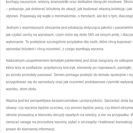
kochają nausznice, wisiory, bransoletki oraz delikatne obrączki modowe. Stro
– pokazuje, jak dobierać biżuterię do okazji, jak budować własną kolekcję i ja
stylowo. Pojawiają się wątki o minimalizmie, o trendach, ale też o tym, dlac
Jednym z ważniejszych obszarów jest edukacja dotycząca jakości i parametrów.
jak czytać cechy na wyrobach, czym różni się złoto 585 od innych prób, i dlaczego
wykonanie. To podejście szczególnie przydatne dla osób, które chcą kupować św
sprzedaż biżuterii i chcą rozumieć, z czego wynikają wycena.
Naturalnym uzupełnieniem tematyki jubilerskiej jest dział związany ze odkupe
która leży w szufladzie: pojedynczy kolczyk, elementy po naprawach, pamiątki, k
po prostu przestały pasować. Serwis pomaga podejść do tematu spokojnie i mą
przygotować się do sprzedaży oraz jak rozumieć podstawowe czynniki wpływają
wyrobu: złom złota.
Ważna jest też perspektywa bezpieczeństwa i przejrzystości. Sprzedaż złota by
obawy: czy wycena będzie uczciwa, czy proces będzie jasny, czy klient otrzyma
stronie prowadzą w kierunku decyzji opartych na wiedzy, a nie na przypadku. 
zwracać uwagę na procedurę wyceny, pytać o szczegóły i traktować transakcję 
prawo do klarownej informacji.