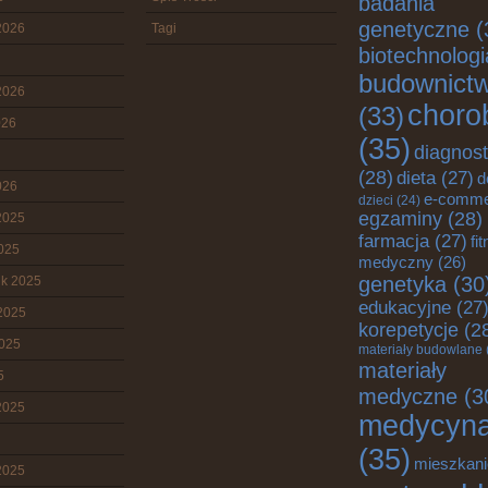
badania
genetyczne
(
2026
Tagi
biotechnologi
budownict
2026
choro
(33)
026
(35)
diagnos
(28)
dieta
(27)
d
026
e-comme
dzieci
(24)
egzaminy
(28)
2025
farmacja
(27)
fi
2025
medyczny
(26)
genetyka
(30
ik 2025
edukacyjne
(27
2025
korepetycje
(2
2025
materiały budowlane
materiały
5
medyczne
(3
2025
medycyn
(35)
mieszkani
2025