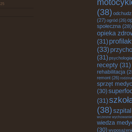
motocykl
025
(38)
odchudz
o
(27)
ogród
(26)
społeczna
(28)
opieka zdro
profila
(31)
(33)
przych
(31)
psychologia
recepty
(31)
rehabilitacja
(2
remont
(26)
rodzin
sprzęt medy
superfo
(30)
szkoł
(31)
(38)
szpital
wczesne wychowanie
wiedza medy
(30)
wyposażeni