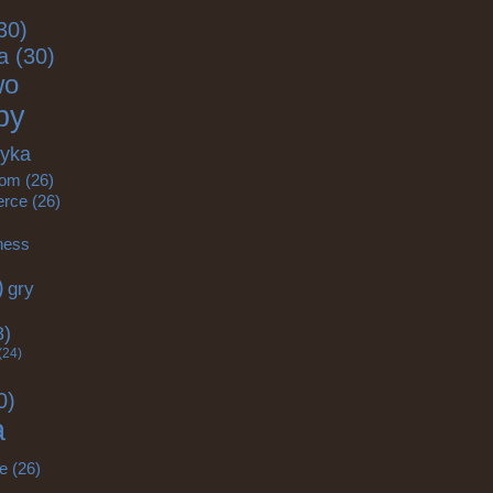
30)
a
(30)
wo
by
tyka
om
(26)
rce
(26)
tness
)
gry
)
8)
(24)
0)
a
e
(26)