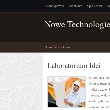
Strona główna
Archiwum
Spis Treści
Ta
Nowe Technologi
Nowe Technologie
Laboratorium Idei
Augmentyka to n
świat cyfrowej 
myślą o czyteln
miejsce, w któr
źródło pytań o 
jeszcze niedawn