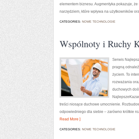
elementem biznesu. Augmentyka pokazuje, że szt
narzędziem, które wpływa na użytkowników or
CATEGORIES:
NOWE TECHNOLOGIE
Wspólnoty i Ruchy K
Serwis Najlepsz
pragną odnaleź
życiem. To inte
rozważania ora
duchowych doświ
NajlepszeKazani
treści niosące duchowe umocnienie. Rozbudow
odpowiedniego dla siebie – zarówno krótkie ro
Read More ]
CATEGORIES:
NOWE TECHNOLOGIE