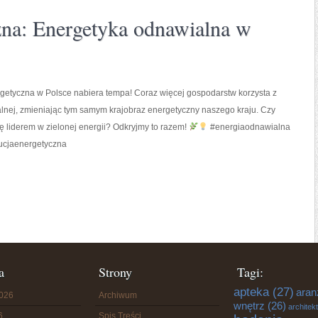
zna: Energetyka odnawialna w
getyczna w Polsce nabiera tempa! Coraz więcej gospodarstw korzysta z
lnej, zmieniając tym samym krajobraz energetyczny naszego kraju. Czy
ię liderem w zielonej energii? Odkryjmy to razem!
#energiaodnawialna
ucjaenergetyczna
a
Strony
Tagi:
apteka
(27)
aran
2026
Archiwum
wnętrz
(26)
architek
6
Spis Treści