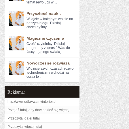
temat rewolucji w ...
Przyszłość nauki:
Witajcie w kolejnym wpisie na
naszym‍ blogu! Dzisiaj
chcielibyśmy ...
Magiczne Łączenie
Cześć ​czytelnicy! Dzisiaj
pragniemy zaprosić Was do
fascynującego świata, ...
Nowoczesne rozwiąza
W dzisiejszych czasach rozwój
technologiczny wchodzi na
coraz to ...
Reklama:
http://www.odkrywamyinterior.pl
Przejdź tutaj, aby dowiedzieć się więcej
Przeczytaj dalej tutaj
Przeczytaj więcej tutaj