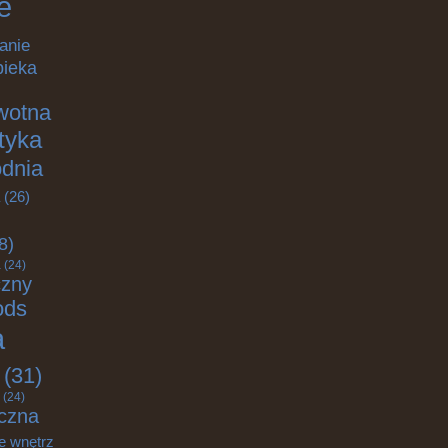
e
anie
pieka
wotna
ktyka
odnia
(26)
8)
a
(24)
czny
ods
a
(31)
(24)
czna
e wnętrz