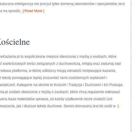
uczna inteligencja nie jest już tylko domeną laboratoriów i specjalistów, lecz
az na sposób,
[ Read More ]
ościelne
eKazania.pl to współczesne miejsce stworzone z myślą o osobach, które
ć wartościowych treści związanych z duchowością, religią oraz zadumą nad
rnetowa platforma, w której odbiorcy mogą odnaleźć motywujące kazania,
z teksty pomagające lepiej zrozumieć sens codziennych wydarzeń i
adczeń. Kategorie na stronie to Kościół i Tradycja i Duchowni i Ich Posługa.
a.pl zostało stworzone z myślą o osobach, które chcą regularnie odkrywać
ana baza materiałów sprawia, że każdy użytkownik może znaleźć coś
zważania, jak i dłuższe teksty duchowe. Serwis kierowany jest do osób w
[