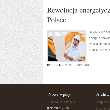
Rewolucja energetyc
Polsce
Rewolucja ener
energii odnawia
Polska stanie s
#polska #rewol
CATEGORIES:
NOWE TECHNOLOGIE
Nowe wpisy:
Archiw
Układanie jadłospisu
sierpień 
8 sierpnia, 2026
lipiec 202