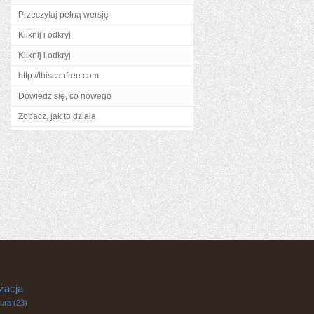
Przeczytaj pełną wersję
Kliknij i odkryj
Kliknij i odkryj
http://thiscanfree.com
Dowiedz się, co nowego
Zobacz, jak to działa
żacja
tura
(23)