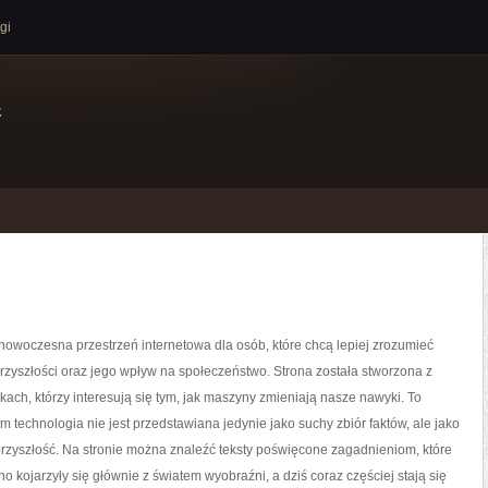
gi
e
owoczesna przestrzeń internetowa dla osób, które chcą lepiej zrozumieć
przyszłości oraz jego wpływ na społeczeństwo. Strona została stworzona z
ikach, którzy interesują się tym, jak maszyny zmieniają nasze nawyki. To
ym technologia nie jest przedstawiana jedynie jako suchy zbiór faktów, ale jako
przyszłość. Na stronie można znaleźć teksty poświęcone zagadnieniom, które
o kojarzyły się głównie z światem wyobraźni, a dziś coraz częściej stają się