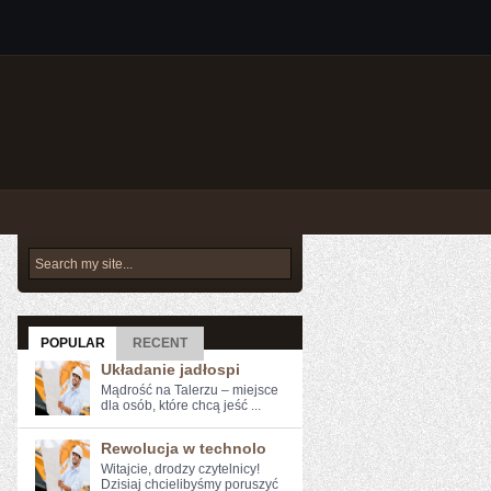
POPULAR
RECENT
Układanie jadłospi
Mądrość na Talerzu – miejsce
dla osób, które chcą jeść ...
Rewolucja w technolo
Witajcie, drodzy⁤ czytelnicy!
Dzisiaj ​chcielibyśmy poruszyć