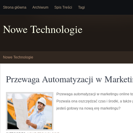
Strona główna
Archiwum
Spis Treści
Tagi
Nowe Technologie
Nowe Technologie
Przewaga Automatyzacji w Marketi
Przewaga automatyzacji w marketingu online to
Pozwala ona oszczędzać czas i środki, a także
jesteś gotowy na nową erę marketingu?