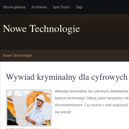
Strona główna
Archiwum
Spis Treści
Tagi
Nowe Technologie
Nowe Technologie
Wywiad kryminalny dla cyfrowych
Wywiady kryminalne dla cyfrowych detektywów s
świecie technologii. Odkryj, jakie narzędzia i 
dochodzeniowym. Czy można z nimi wygrywać b
się więcej!