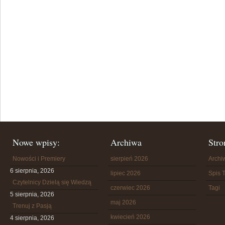
Nowe wpisy:
Archiwa
Stro
Nowości i Premiery
sierpień 2026
Arch
6 sierpnia, 2026
lipiec 2026
Spis T
Czytelnicy Dzielą się Wiedzą
czerwiec 2026
Tagi
5 sierpnia, 2026
maj 2026
Trenuj z Pasją
kwiecień 2026
4 sierpnia, 2026