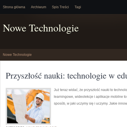
Strona główna
Archiwum
Spis Treści
Tagi
Nowe Technologie
Nowe Technologie
Przyszłość nauki: technologie w edu
Już teraz widać, że przyszłość nauki to technolo
learningowe, wideolekcje i aplikacje mobilne to 
sposób, w jaki uczymy się i uczymy. Jakie inno