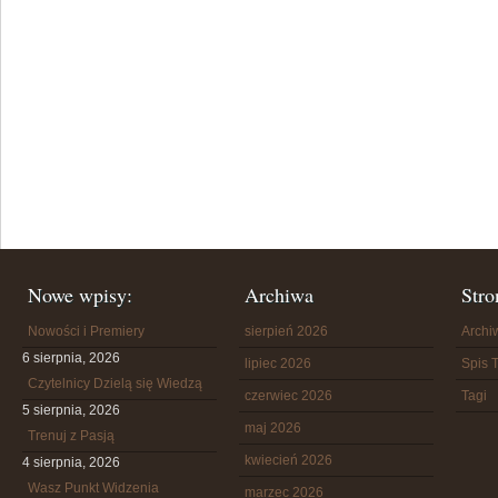
Nowe wpisy:
Archiwa
Stro
Nowości i Premiery
sierpień 2026
Arch
6 sierpnia, 2026
lipiec 2026
Spis T
Czytelnicy Dzielą się Wiedzą
czerwiec 2026
Tagi
5 sierpnia, 2026
maj 2026
Trenuj z Pasją
kwiecień 2026
4 sierpnia, 2026
Wasz Punkt Widzenia
marzec 2026