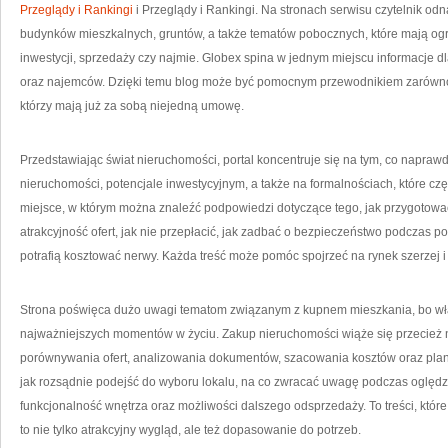
Przeglądy i Rankingi
i Przeglądy i Rankingi. Na stronach serwisu czytelnik o
budynków mieszkalnych, gruntów, a także tematów pobocznych, które mają og
inwestycji, sprzedaży czy najmie. Globex spina w jednym miejscu informacje 
oraz najemców. Dzięki temu blog może być pomocnym przewodnikiem zarówno d
którzy mają już za sobą niejedną umowę.
Przedstawiając świat nieruchomości, portal koncentruje się na tym, co naprawdę
nieruchomości, potencjale inwestycyjnym, a także na formalnościach, które czę
miejsce, w którym można znaleźć podpowiedzi dotyczące tego, jak przygotować
atrakcyjność ofert, jak nie przepłacić, jak zadbać o bezpieczeństwo podczas p
potrafią kosztować nerwy. Każda treść może pomóc spojrzeć na rynek szerzej i
Strona poświęca dużo uwagi tematom związanym z kupnem mieszkania, bo właś
najważniejszych momentów w życiu. Zakup nieruchomości wiąże się przecież ni
porównywania ofert, analizowania dokumentów, szacowania kosztów oraz plano
jak rozsądnie podejść do wyboru lokalu, na co zwracać uwagę podczas oględz
funkcjonalność wnętrza oraz możliwości dalszego odsprzedaży. To treści, któ
to nie tylko atrakcyjny wygląd, ale też dopasowanie do potrzeb.