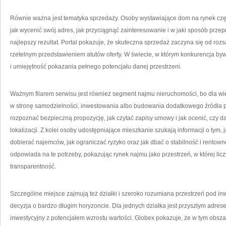
Równie ważna jest tematyka sprzedaży. Osoby wystawiające dom na rynek częst
jak wycenić swój adres, jak przyciągnąć zainteresowanie i w jaki sposób prz
najlepszy rezultat. Portal pokazuje, że skuteczna sprzedaż zaczyna się od rozsąd
rzetelnym przedstawieniem atutów oferty. W świecie, w którym konkurencja by
i umiejętność pokazania pełnego potencjału danej przestrzeni.
Ważnym filarem serwisu jest również segment najmu nieruchomości, bo dla wie
w stronę samodzielności, inwestowania albo budowania dodatkowego źródła p
rozpoznać bezpieczną propozycję, jak czytać zapisy umowy i jak ocenić, czy 
lokalizacji. Z kolei osoby udostępniające mieszkanie szukają informacji o tym
dobierać najemców, jak ograniczać ryzyko oraz jak dbać o stabilność i rentown
odpowiada na te potrzeby, pokazując rynek najmu jako przestrzeń, w której liczy
transparentność.
Szczególne miejsce zajmują też działki i szeroko rozumiana przestrzeń pod in
decyzja o bardzo długim horyzoncie. Dla jednych działka jest przyszłym adres
inwestycyjny z potencjałem wzrostu wartości. Globex pokazuje, że w tym obs