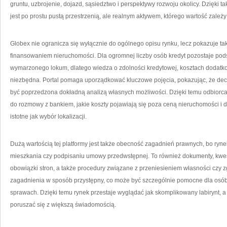
gruntu, uzbrojenie, dojazd, sąsiedztwo i perspektywy rozwoju okolicy. Dzięki ta
jest po prostu pustą przestrzenią, ale realnym aktywem, którego wartość zale
Globex nie ogranicza się wyłącznie do ogólnego opisu rynku, lecz pokazuje t
finansowaniem nieruchomości. Dla ogromnej liczby osób kredyt pozostaje p
wymarzonego lokum, dlatego wiedza o zdolności kredytowej, kosztach dodatkow
niezbędna. Portal pomaga uporządkować kluczowe pojęcia, pokazując, że de
być poprzedzona dokładną analizą własnych możliwości. Dzięki temu odbiorca 
do rozmowy z bankiem, jakie koszty pojawiają się poza ceną nieruchomości i
istotne jak wybór lokalizacji.
Dużą wartością tej platformy jest także obecność zagadnień prawnych, bo ryne
mieszkania czy podpisaniu umowy przedwstępnej. To również dokumenty, kwest
obowiązki stron, a także procedury związane z przeniesieniem własności czy z
zagadnienia w sposób przystępny, co może być szczególnie pomocne dla osób
sprawach. Dzięki temu rynek przestaje wyglądać jak skomplikowany labirynt, a
poruszać się z większą świadomością.