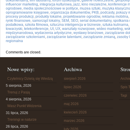
dokumentalny
,
film fabularny
,
forum dyskusyjne
,
galerie nowoczesne
,
geopolit
influencer marketing
,
integracja kulturowa
,
jazz
,
kino niezależne
,
konferencje 
ogrodowe
,
media społecznościowe w polityce
,
muzea sztuki
,
muzyka klasyczn
oprogramowanie księgowe
,
organizacja dokumentów
,
PKB
,
podcasty
,
pokazy 
procesy produkcji
,
produkty lokalne
,
projektowanie ogrodów
,
reklama mobilna
,
rynki finansowe
,
samorząd lokalny
,
SEM
,
SEO
,
serial dokumentalny
,
spotkania
podatkowa
,
szkoła filmowa
,
sztuczna inteligencja w biznesie
,
sztuka kulinarna
,
towarzyski
,
telekonferencje
,
UI
,
UX
,
warsztaty rozwojowe
,
wideo marketing
,
wsk
międzynarodowa
,
wydarzenia artystyczne
,
wystawy branżowe
,
zarządzanie d
zarządzanie szkoleniami
,
zarządzanie talentami
,
zarządzanie zmianą
,
zasoby 
regionalna
Comments are closed.
Nowe wpisy:
Archiwa
Stro
Czytelnicy Dzielą się Wiedzą
sierpień 2026
Arch
5 sierpnia, 2026
lipiec 2026
Spis T
Trenuj z Pasją
czerwiec 2026
Tagi
4 sierpnia, 2026
maj 2026
Wasz Punkt Widzenia
kwiecień 2026
31 lipca, 2026
Treningi w naturze
marzec 2026
26 lipca, 2026
luty 2026