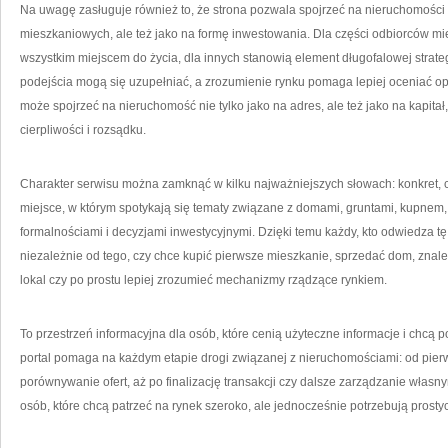
Na uwagę zasługuje również to, że strona pozwala spojrzeć na nieruchomości n
mieszkaniowych, ale też jako na formę inwestowania. Dla części odbiorców mi
wszystkim miejscem do życia, dla innych stanowią element długofalowej strateg
podejścia mogą się uzupełniać, a zrozumienie rynku pomaga lepiej oceniać opł
może spojrzeć na nieruchomość nie tylko jako na adres, ale też jako na kapita
cierpliwości i rozsądku.
Charakter serwisu można zamknąć w kilku najważniejszych słowach: konkret, cz
miejsce, w którym spotykają się tematy związane z domami, gruntami, kupnem, 
formalnościami i decyzjami inwestycyjnymi. Dzięki temu każdy, kto odwiedza tę 
niezależnie od tego, czy chce kupić pierwsze mieszkanie, sprzedać dom, znal
lokal czy po prostu lepiej zrozumieć mechanizmy rządzące rynkiem.
To przestrzeń informacyjna dla osób, które cenią użyteczne informacje i chcą
portal pomaga na każdym etapie drogi związanej z nieruchomościami: od pierw
porównywanie ofert, aż po finalizację transakcji czy dalsze zarządzanie własn
osób, które chcą patrzeć na rynek szeroko, ale jednocześnie potrzebują prost