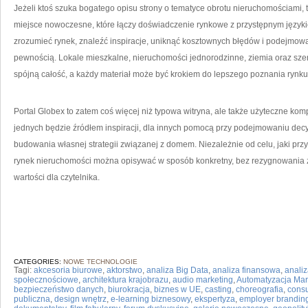
Jeżeli ktoś szuka bogatego opisu strony o tematyce obrotu nieruchomościami, 
miejsce nowoczesne, które łączy doświadczenie rynkowe z przystępnym językiem
zrozumieć rynek, znaleźć inspiracje, uniknąć kosztownych błędów i podejmow
pewnością. Lokale mieszkalne, nieruchomości jednorodzinne, ziemia oraz sze
spójną całość, a każdy materiał może być krokiem do lepszego poznania rynku
Portal Globex to zatem coś więcej niż typowa witryna, ale także użyteczne ko
jednych będzie źródłem inspiracji, dla innych pomocą przy podejmowaniu decyz
budowania własnej strategii związanej z domem. Niezależnie od celu, jaki prz
rynek nieruchomości można opisywać w sposób konkretny, bez rezygnowania z j
wartości dla czytelnika.
CATEGORIES:
NOWE TECHNOLOGIE
Tagi:
akcesoria biurowe
,
aktorstwo
,
analiza Big Data
,
analiza finansowa
,
analiz
społecznościowe
,
architektura krajobrazu
,
audio marketing
,
Automatyzacja Mar
bezpieczeństwo danych
,
biurokracja
,
biznes w UE
,
casting
,
choreografia
,
consu
publiczna
,
design wnętrz
,
e-learning biznesowy
,
ekspertyza
,
employer brandin