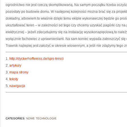
O
ogrodnictwo nie jest rzeczą skomplikowaną. Na samym początku trzeba oczyścić
TY
pozostały po budowie domu. W następnej kolejności można brać się za projekto
dokładny, albowiem to właśnie dzięki temu ekipie wykonawczej będzie go prośc
ukształtować teren – w zależności od tego czy chcemy uzyskać pagórki czy na 
elektrycznej – jeżeli zdecydujemy się na instalację wysokonapięciową to nale
wyłącznie fachowiec z uprawnieniami. Na sam koniec wypada zatroszczyć się o 
Trawnik najlepiej jest założyć w okresie wiosennym, a jeśli nie zdążymy tego z
1.
http://dyckerhoffweiss.de/spis-tresci
2.
artykuly
3.
mapa strony
4.
teksty
5.
nawigacja
CATEGORIES:
NOWE TECHNOLOGIE