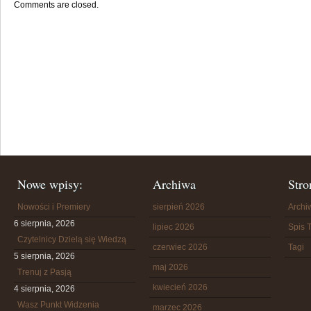
Comments are closed.
Nowe wpisy:
Archiwa
Stro
Nowości i Premiery
sierpień 2026
Arch
6 sierpnia, 2026
lipiec 2026
Spis T
Czytelnicy Dzielą się Wiedzą
czerwiec 2026
Tagi
5 sierpnia, 2026
maj 2026
Trenuj z Pasją
kwiecień 2026
4 sierpnia, 2026
Wasz Punkt Widzenia
marzec 2026