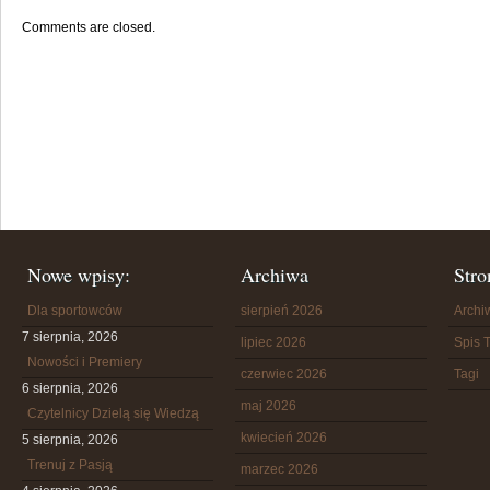
Comments are closed.
Nowe wpisy:
Archiwa
Stro
Dla sportowców
sierpień 2026
Arch
7 sierpnia, 2026
lipiec 2026
Spis T
Nowości i Premiery
czerwiec 2026
Tagi
6 sierpnia, 2026
maj 2026
Czytelnicy Dzielą się Wiedzą
kwiecień 2026
5 sierpnia, 2026
Trenuj z Pasją
marzec 2026