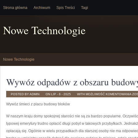
Strona główna
Archiwum
Spis Treści
Tagi
Nowe Technologie
Nowe Technologie
Wywóz odpadów z obszaru budow
WY
POSTED BY ADMIN
ON LIP - 6 - 2025
WITH
MOŻLIWOŚĆ KOMENTOWANIA
ZO
OD
Z
Wywóz śmieci z placu budowy bloków
OB
BU
W naszym kraju domy spokojnej starości nie są za bardzo popularne. Oczywiści
typowej emerytury trudno opłacić długi pobyt w takowych przybytkach. Jednakże
opłacają się. Ogólnie w wielu przypadkach dla starszej osoby nie ma odpowie