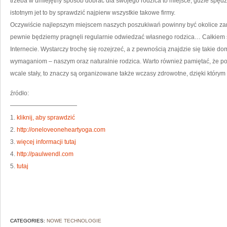
trzeba w umiejętny sposób dobrać dla swojego rodzica to miejsce, gdzie spęd
istotnym jet to by sprawdzić najpierw wszystkie takowe firmy.
Oczywiście najlepszym miejscem naszych poszukiwań powinny być okolice za
pewnie będziemy pragnęli regularnie odwiedzać własnego rodzica… Całkiem
Internecie. Wystarczy trochę się rozejrzeć, a z pewnością znajdzie się takie d
wymaganiom – naszym oraz naturalnie rodzica. Warto również pamiętać, że pob
wcale stały, to znaczy są organizowane także wczasy zdrowotne, dzięki którym 
źródło:
———————————
1.
kliknij, aby sprawdzić
2.
http://oneloveoneheartyoga.com
3.
więcej informacji tutaj
4.
http://paulwendl.com
5.
tutaj
CATEGORIES:
NOWE TECHNOLOGIE